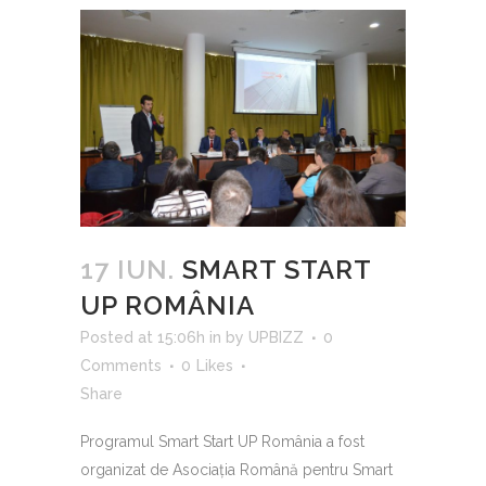
17 IUN.
SMART START
UP ROMÂNIA
Posted at 15:06h
in
by
UPBIZZ
0
Comments
0
Likes
Share
Programul Smart Start UP România a fost
organizat de Asociația Română pentru Smart