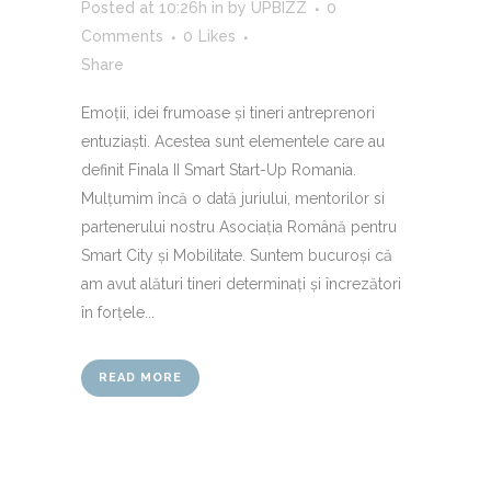
Posted at 10:26h
in
by
UPBIZZ
0
Comments
0
Likes
Share
Emoții, idei frumoase și tineri antreprenori
entuziaști. Acestea sunt elementele care au
definit Finala II Smart Start-Up Romania.
Mulțumim încă o dată juriului, mentorilor si
partenerului nostru Asociația Română pentru
Smart City și Mobilitate. Suntem bucuroși că
am avut alături tineri determinați și încrezători
în forțele...
READ MORE