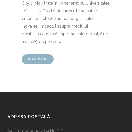
City și Mobilitate în parteneriat cu Universitatea
POLITEHNICA din București. Principalele
criterii de selecție au fost originalitatea,
inovarea, impactul asupra mediului,
posibilitatea de a fi implementate global, fiind
alese 29 de proiecte...
READ MORE
ADRESA POSTALĂ
Splaiul Independenţei Nr. 313,