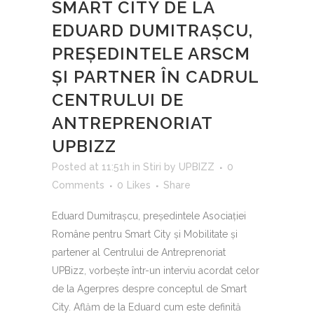
SMART CITY DE LA
EDUARD DUMITRAȘCU,
PREȘEDINTELE ARSCM
ȘI PARTNER ÎN CADRUL
CENTRULUI DE
ANTREPRENORIAT
UPBIZZ
Posted at 11:51h
in
Stiri
by
UPBIZZ
0
Comments
0
Likes
Share
Eduard Dumitrașcu, președintele Asociației
Române pentru Smart City și Mobilitate și
partener al Centrului de Antreprenoriat
UPBizz, vorbește într-un interviu acordat celor
de la Agerpres despre conceptul de Smart
City. Aflăm de la Eduard cum este definită