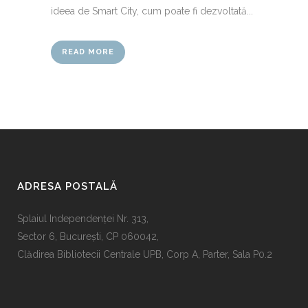
ideea de Smart City, cum poate fi dezvoltată...
READ MORE
ADRESA POSTALĂ
Splaiul Independenţei Nr. 313,
Sector 6, Bucureşti, CP 060042,
Clădirea Bibliotecii Centrale UPB, Corp A, Parter, Sala P0.2