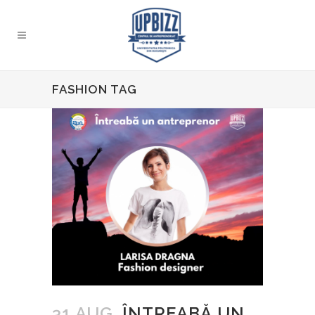
FASHION TAG
31 AUG.
ÎNTREABĂ UN