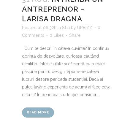
ANTREPRENOR –
LARISA DRAGNA
Posted at 06:32h
in
Stiri
by
UPBIZZ
0
Comments
0
Likes
Share
Cum te descrii în câteva cuvinte? În continuă
dorință de dezvoltare, curioasă căutând
echilibru între calitate și eficiență cu o mare
pasiune pentru design. Spune-ne câteva
lucruri despre perioada studenției. Dacă ai
putea (având experiența de acum) ai face ceva
diferit ? În perioada studenției consider...
READ MORE