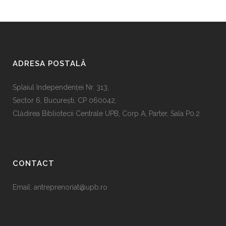
ADRESA POSTALĂ
Splaiul Independenţei Nr. 313,
Sector 6, Bucureşti, CP 060042,
Clădirea Bibliotecii Centrale UPB, Corp A, Parter, Sala P0.2
CONTACT
Email:
antreprenoriat@upb.ro