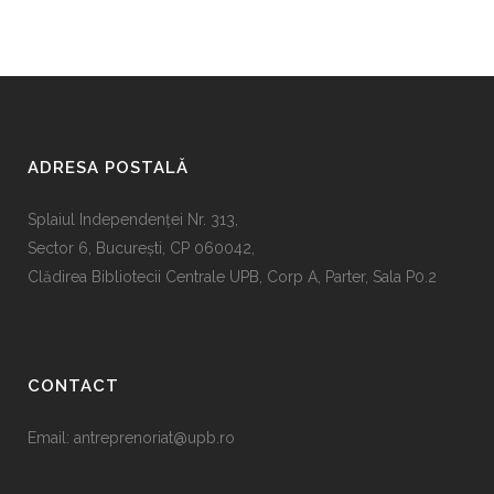
ADRESA POSTALĂ
Splaiul Independenţei Nr. 313,
Sector 6, Bucureşti, CP 060042,
Clădirea Bibliotecii Centrale UPB, Corp A, Parter, Sala P0.2
CONTACT
Email:
antreprenoriat@upb.ro