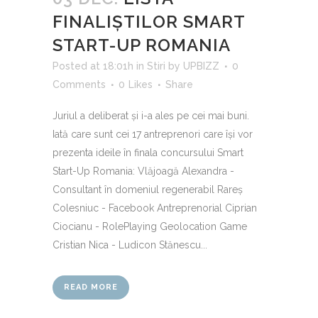
FINALIȘTILOR SMART
START-UP ROMANIA
Posted at 18:01h
in
Stiri
by
UPBIZZ
0
Comments
0
Likes
Share
Juriul a deliberat și i-a ales pe cei mai buni.
Iată care sunt cei 17 antreprenori care își vor
prezenta ideile în finala concursului Smart
Start-Up Romania: Vlăjoagă Alexandra -
Consultant în domeniul regenerabil Rareș
Colesniuc - Facebook Antreprenorial Ciprian
Ciocianu - RolePlaying Geolocation Game
Cristian Nica - Ludicon Stănescu...
READ MORE