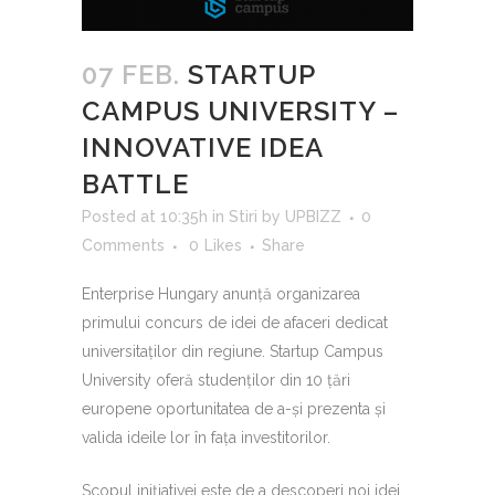
07 FEB.
STARTUP
CAMPUS UNIVERSITY –
INNOVATIVE IDEA
BATTLE
Posted at 10:35h
in
Stiri
by
UPBIZZ
0
Comments
0
Likes
Share
Enterprise Hungary anunță organizarea
primului concurs de idei de afaceri dedicat
universitaților din regiune.
Startup Campus
University oferă studenților din 10 țări
europene oportunitatea de a-și prezenta și
valida ideile lor în fața investitorilor.
Scopul inițiativei este de a descoperi noi idei