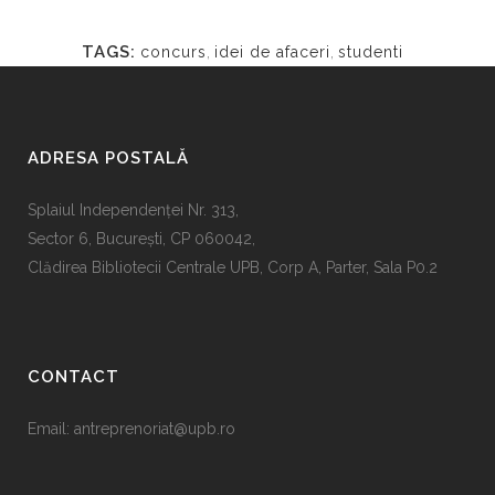
TAGS:
concurs
,
idei de afaceri
,
studenti
ADRESA POSTALĂ
Splaiul Independenţei Nr. 313,
Sector 6, Bucureşti, CP 060042,
Clădirea Bibliotecii Centrale UPB, Corp A, Parter, Sala P0.2
CONTACT
Email:
antreprenoriat@upb.ro