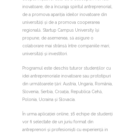
inovatoare, de a încuraja spiritul antreprenorial,
de a promova apariția ideilor inovatoare din
universități și de a promova cooperarea
regională. Startup Campus University își
propune, de asemenea, să asigure o
colaborare mai strânsă între companiile mari,
universități și investitori.
Programul este deschis tuturor studenților cu
idei antreprenoriale inovatoare sau prototipuri
din următoarele țări: Austria, Ungaria, România,
Slovenia, Serbia, Croația, Republica Cehă,
Polonia, Ucraina și Slovacia.
În urma aplicației online, 16 echipe de studenți
vor fi selectate de un juriu format din
antreprenori și profesioniști cu experiență in