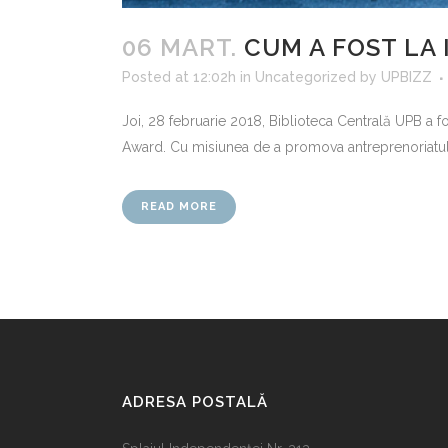
06 MART.
CUM A FOST LA
Posted at 12:02h
in
Uncategorized
by
UPBIZZ
Joi, 28 februarie 2018, Biblioteca Centrală UPB a 
Award. Cu misiunea de a promova antreprenoriatul s
READ MORE
ADRESA POSTALĂ