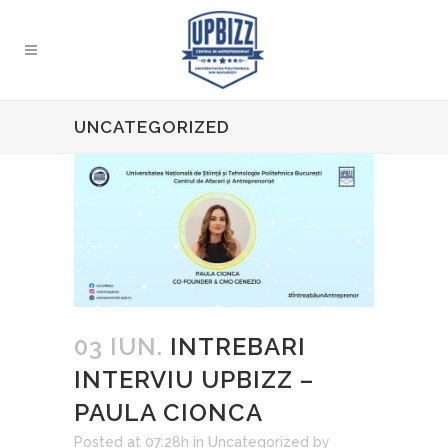
UNCATEGORIZED
03 IUN.
INTREBARI
INTERVIU UPBIZZ –
PAULA CIONCA
Posted at 07:28h
in
Uncategorized
by