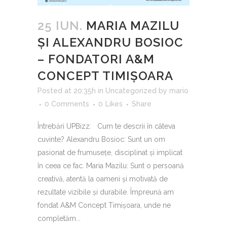
25 IUN.
MARIA MAZILU
ȘI ALEXANDRU BOSIOC
– FONDATORI A&M
CONCEPT TIMIȘOARA
Posted at 20:35h
in
Uncategorized
by
mario
0 Comments
0
Likes
Share
Întrebări UPBizz: Cum te descrii în câteva
cuvinte? Alexandru Bosioc: Sunt un om
pasionat de frumusețe, disciplinat și implicat
în ceea ce fac. Maria Mazilu: Sunt o persoană
creativă, atentă la oameni și motivată de
rezultate vizibile și durabile. Împreună am
fondat A&M Concept Timișoara, unde ne
completăm...