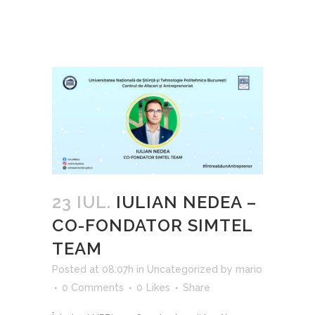
23 IUL.
IULIAN NEDEA –
CO-FONDATOR SIMTEL
TEAM
Posted at 08:07h
in
Uncategorized
by
mario
0 Comments
0
Likes
Share