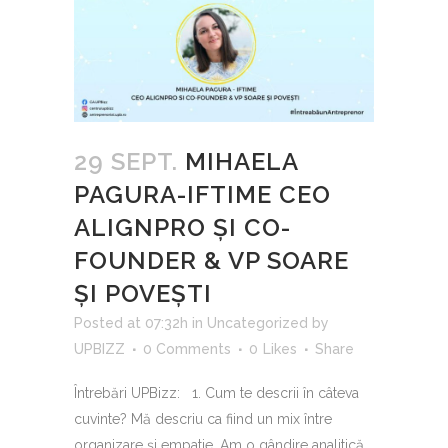
29 SEPT.
MIHAELA
PAGURA-IFTIME CEO
ALIGNPRO ȘI CO-
FOUNDER & VP SOARE
ȘI POVEȘTI
Posted at 07:32h
in
Uncategorized
by
UPBIZZ
0 Comments
0
Likes
Share
Întrebări UPBizz: 1. Cum te descrii în câteva
cuvinte? Mă descriu ca fiind un mix între
organizare și empatie. Am o gândire analitică,