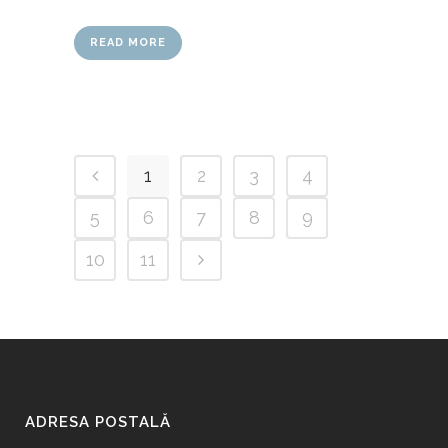
READ MORE
1
2
3
4
5
6
7
8
9
10
11
ADRESA POSTALĂ