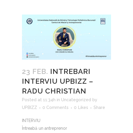
23 FEB.
INTREBARI
INTERVIU UPBIZZ –
RADU CHRISTIAN
Posted at 11:34h
in
Uncategorized
by
UPBIZZ
0 Comments
0
Likes
Share
INTERVIU
Întreabă un antreprenor