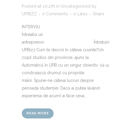
Posted at 10:27h
in
Uncategorized
by
UPBIZZ
0 Comments
0
Likes
Share
INTERVIU
Întreabă un
antreprenor Întrebări
UPBizz:Cum te descrii în câteva cuvinte?Un
copil studios din provincie, ajuns la
Automatică în UPB cu un singur obiectiv: să-și
construiască drumul cu propriile
mâini. Spune-ne câteva lucruri despre
perioada studenției. Dacă ai putea (având
experiența de acum) ai face ceva...
READ MORE