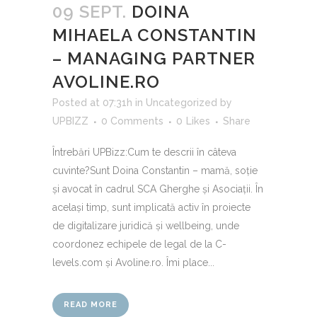
09 SEPT.
DOINA
MIHAELA CONSTANTIN
– MANAGING PARTNER
AVOLINE.RO
Posted at 07:31h
in
Uncategorized
by
UPBIZZ
0 Comments
0
Likes
Share
Întrebări UPBizz:Cum te descrii în câteva
cuvinte?Sunt Doina Constantin – mamă, soție
și avocat în cadrul SCA Gherghe și Asociații. În
același timp, sunt implicată activ în proiecte
de digitalizare juridică și wellbeing, unde
coordonez echipele de legal de la C-
levels.com și Avoline.ro. Îmi place...
READ MORE