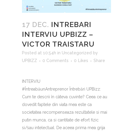
17 DEC.
INTREBARI
INTERVIU UPBIZZ –
VICTOR TRAISTARU
Posted at 10:54h
in
Uncategorized
by
UPBIZZ
0 Comments
0
Likes
Share
INTERVIU
#ÎntreabăunAntreprenor Întrebări UPBizz:
Cum te descrii în câteva cuvinte? Ceea ce au
dovedit faptele din viata mea este ca
societatea recompenseaza rezultatele si mai
putin munca, ca si cantitate de efort fizic
si/sau intelectual. De aceea prima mea grija