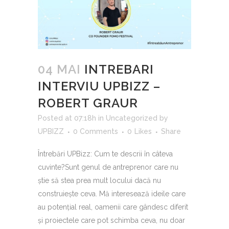
04 MAI
INTREBARI
INTERVIU UPBIZZ –
ROBERT GRAUR
Posted at 07:18h
in
Uncategorized
by
UPBIZZ
0 Comments
0
Likes
Share
Întrebări UPBizz: Cum te descrii în câteva
cuvinte?Sunt genul de antreprenor care nu
știe să stea prea mult locului dacă nu
construiește ceva. Mă interesează ideile care
au potențial real, oamenii care gândesc diferit
și proiectele care pot schimba ceva, nu doar