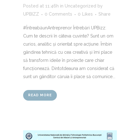
Posted at 11:46h
in
Uncategorized
by
UPBIZZ
0 Comments
0
Likes
Share
#ÎntreabăunAntreprenor Întrebări UPBizz:
Cum te descrii în câteva cuvinte? Sunt un om
curios, analitic și orientat spre acțiune. Îmbin
gândirea tehnică cu cea creativă și îmi place
să transform ideile în proiecte care chiar
funcționează. Dintotdeauna am considerat că
sunt un gânditor căruia îi place să comunice...
READ MORE