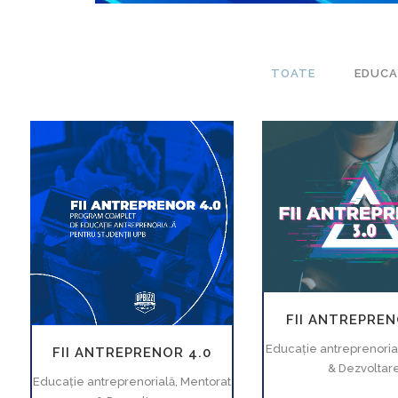
TOATE
EDUCA
MĂREŞTE
MĂREŞTE
VEZI
FII ANTREPREN
Educaţie antreprenoria
FII ANTREPRENOR 4.0
& Dezvoltar
Educaţie antreprenorială, Mentorat