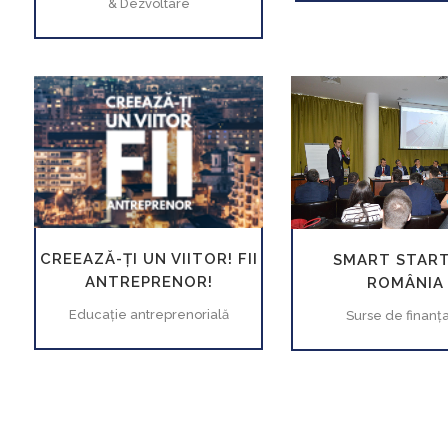
& Dezvoltare
MĂREŞTE
VEZI
MĂREŞTE
CREEAZĂ-ȚI UN VIITOR! FII
SMART START
ANTREPRENOR!
ROMÂNIA
Educaţie antreprenorială
Surse de finanţ