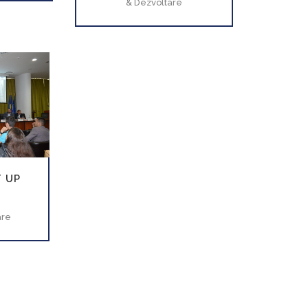
& Dezvoltare
VEZI
 UP
are