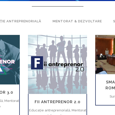
ŢIE ANTREPRENORIALĂ
MENTORAT & DEZVOLTARE
MĂR
VEZI
MĂREŞTE
VEZI
SMA
ROM
OR 3.0
Sur
lă, Mentorat
FII ANTREPRENOR 2.0
e
Educaţie antreprenorială, Mentorat