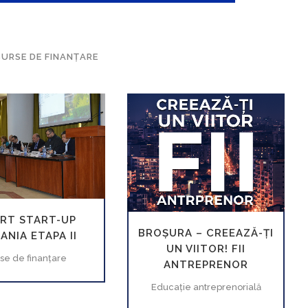
SURSE DE FINANŢARE
EŞTE
VEZI
MĂREŞTE
VEZI
RT START-UP
BROȘURA – CREEAZĂ-ȚI
ANIA ETAPA II
UN VIITOR! FII
se de finanţare
ANTREPRENOR
Educaţie antreprenorială