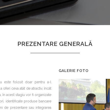
PREZENTARE GENERALĂ
GALERIE FOTO
 este folosit doar pentru a-l
oferi ceva atât de atractiv, încât
 în acest stagiu vor fi organizate
tori, identificate produse bancare
iuni de prezentare sau integrarea