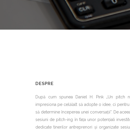
DESPRE
După cum spunea Daniel H. Pink „Un pitch nu
impresiona pe celălalt să adopte o idee, ci pentru a 
să determine începerea unei conversaţii”. De aceea,
sesiuni de pitch-ing în faţa unor potenţiali investi
dedicate tinerilor antreprenori şi organizate ses