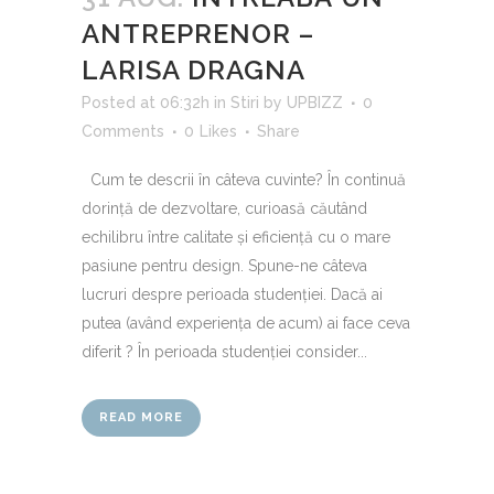
ANTREPRENOR –
LARISA DRAGNA
Posted at 06:32h
in
Stiri
by
UPBIZZ
0
Comments
0
Likes
Share
Cum te descrii în câteva cuvinte? În continuă
dorință de dezvoltare, curioasă căutând
echilibru între calitate și eficiență cu o mare
pasiune pentru design. Spune-ne câteva
lucruri despre perioada studenției. Dacă ai
putea (având experiența de acum) ai face ceva
diferit ? În perioada studenției consider...
READ MORE