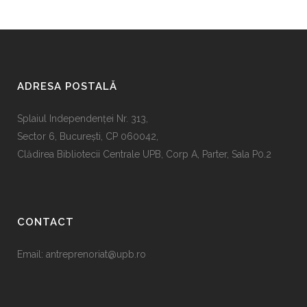
ADRESA POSTALĂ
Splaiul Independenţei Nr. 313,
Sector 6, Bucureşti, CP 060042,
Clădirea Bibliotecii Centrale UPB, Corp A, Parter, Sala P0.2
CONTACT
Email:
antreprenoriat@upb.ro