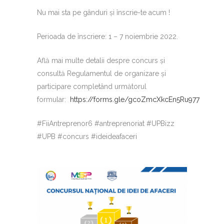
Nu mai sta pe gânduri și înscrie-te acum !
Perioada de înscriere: 1 – 7 noiembrie 2022.
Află mai multe detalii despre concurs și
consultă Regulamentul de organizare și
participare completând următorul
formular:
https://forms.gle/gcoZmcXkcEn5Ru977
#FiiAntreprenor6 #antreprenoriat #UPBizz
#UPB #concurs #ideideafaceri