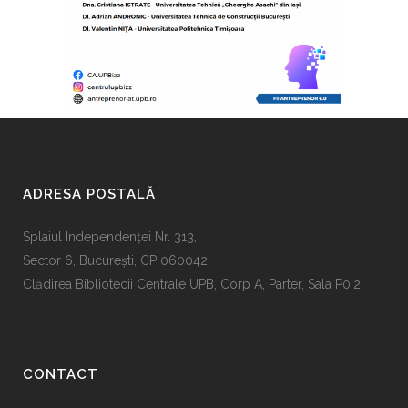
ADRESA POSTALĂ
Splaiul Independenţei Nr. 313,
Sector 6, Bucureşti, CP 060042,
Clădirea Bibliotecii Centrale UPB, Corp A, Parter, Sala P0.2
CONTACT