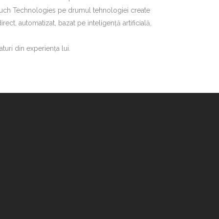
Touch Technologies pe drumul tehnologiei create
ct, automatizat, bazat pe inteligență artificială,
turi din experienţa lui.