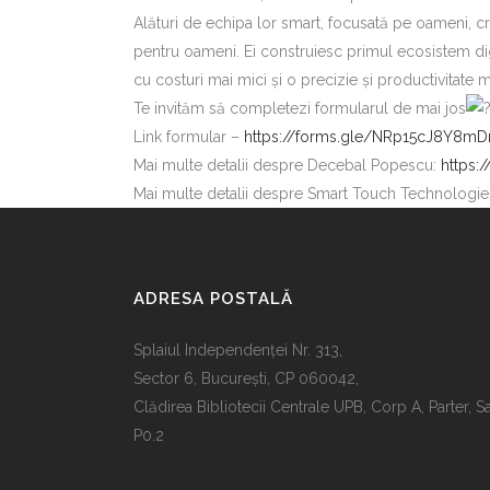
Alături de echipa lor smart, focusată pe oameni,
pentru oameni. Ei construiesc primul ecosistem digit
cu costuri mai mici și o precizie și productivitate ma
Te invităm să completezi formularul de mai jos
Link formular –
https://forms.gle/NRp15cJ8Y8m
Mai multe detalii despre Decebal Popescu:
https:
Mai multe detalii despre Smart Touch Technologie
ADRESA POSTALĂ
Splaiul Independenţei Nr. 313,
Sector 6, Bucureşti, CP 060042,
Clădirea Bibliotecii Centrale UPB, Corp A, Parter, S
P0.2