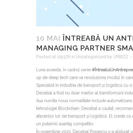
10 MAI
ÎNTREABĂ UN ANT
MANAGING PARTNER SMA
Posted at 09:57h
in
Uncategorized
by
UPBIZZ
Luna aceasta, în cadrul seriei
#ÎntreabăUnAntrepre
up de deep tech care va revoluționa modul în care
Specialist în industria de transport și logistică c
Decebal a fost nu doar martor al transformării indust
Așa numita nouă normalitate include automatizare, m
tehnologie Blockchain. Decebal a căutat, recomanda
afacerilor lor de transport și logistică. El crede c
un puternic avantaj competitiv.
În noiembrie 2021, Decebal Popescu s-a alăturat ofi