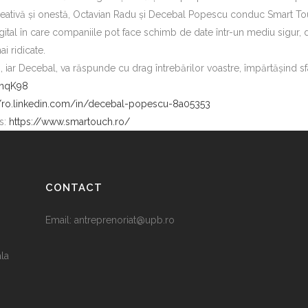
 creativă și onestă, Octavian Radu și Decebal Popescu conduc Smart 
al în care companiile pot face schimb de date într-un mediu sigur, dire
i ridicate.
, iar Decebal, va răspunde cu drag întrebărilor voastre, împărtăşind sfa
DnqK98
//ro.linkedin.com/in/decebal-popescu-8a05353
s:
https://www.smartouch.ro/
CONTACT
Email:
antreprenoriat@upb.ro
ala