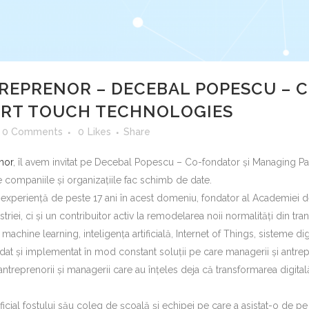
REPRENOR – DECEBAL POPESCU – C
RT TOUCH TECHNOLOGIES
0 Comments
0
Likes
Share
nor
, îl avem invitat pe Decebal Popescu – Co-fondator și Managing P
 companiile și organizațiile fac schimb de date.
u o experiență de peste 17 ani în acest domeniu, fondator al Academiei 
riei, ci și un contribuitor activ la remodelarea noii normalități din tran
achine learning, inteligența artificială, Internet of Things, sisteme di
t și implementat în mod constant soluții pe care managerii și antrepre
ă antreprenorii și managerii care au înțeles deja că transformarea digit
cial fostului său coleg de școală și echipei pe care a asistat-o de pe