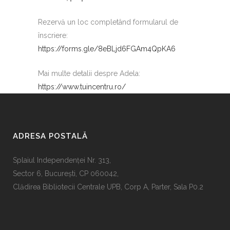
Rezervă un loc completând formularul de
înscriere:
https://forms.gle/8eBLjd6FGAm4QpKA6
Mai multe detalii despre Adela:
https://www.tuincentru.ro/
ADRESA POSTALĂ
Splaiul Independenţei Nr. 313,
Sector 6, Bucureşti, CP 060042,
Clădirea Bibliotecii Centrale UPB, Corp A, Parter, Sala P0.2