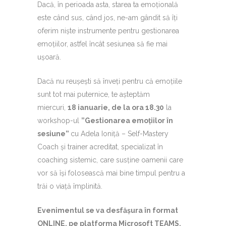
Dacă, în perioada asta, starea ta emoțională
este când sus, când jos, ne-am gândit să îți
oferim niște instrumente pentru gestionarea
emoțiilor, astfel încât sesiunea să fie mai
ușoară.
Dacă nu reușești să înveți pentru că emoțiile
sunt tot mai puternice, te așteptăm
miercuri,
18 ianuarie, de la ora 18.30
la
workshop-ul
”Gestionarea emoțiilor în
sesiune”
cu Adela Ioniță – Self-Mastery
Coach și trainer acreditat, specializat în
coaching sistemic, care susține oamenii care
vor să își folosească mai bine timpul pentru a
trăi o viață împlinită.
Evenimentul se va desfășura în format
ONLINE, pe platforma Microsoft TEAMS.