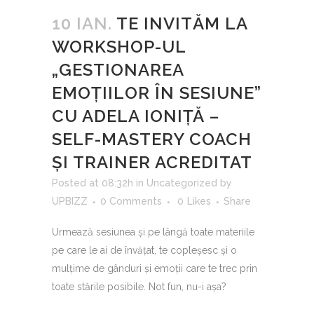
10 IAN.
TE INVITĂM LA
WORKSHOP-UL
„GESTIONAREA
EMOȚIILOR ÎN SESIUNE”
CU ADELA IONIȚĂ –
SELF-MASTERY COACH
ȘI TRAINER ACREDITAT
Posted at 08:32h
in
Uncategorized
by
UPBIZZ
0 Comments
0
Likes
Share
Urmează sesiunea și pe lângă toate materiile
pe care le ai de învățat, te copleșesc și o
mulțime de gânduri și emoții care te trec prin
toate stările posibile. Not fun, nu-i așa?