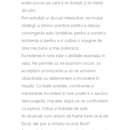
acele lucruri pe care ți le dorești și le meriți
din plin.
Prin activități și discuții interactive, vei învăța
strategii și tehnici practice pentru a depăși
convingerile auto-limitative, pentru a construi
reziliența și pentru a-ți cultiva o imagine de
sine mai bună și mai puternică.
Încrederea în sine este o abilitate esențială în
viață. Ne permite să ne asumăm riscuri, să
acceptăm provocările și să ne urmărim
obiectivele cu determinare și încredere în
reușită. Cu toate acestea, construirea și
menținerea încrederii în sine poate fi o sarcină
descurajantă, mai ales după ce ne confruntăm
cu eșecul, critica și îndoiala de sine.
Ai observat cum uneori știi foarte bine ce ai de
făcut, dar pur și simplu nu poți face?