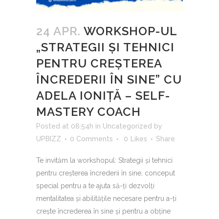
24 APR.
WORKSHOP-UL
„STRATEGII ȘI TEHNICI
PENTRU CREȘTEREA
ÎNCREDERII ÎN SINE” CU
ADELA IONIȚĂ – SELF-
MASTERY COACH
Posted at 08:54h
in
Uncategorized
by
UPBIZZ
0 Comments
0
Likes
Share
Te invităm la workshopul: Strategii și tehnici
pentru creșterea încrederii în sine, conceput
special pentru a te ajuta să-ți dezvolți
mentalitatea și abilitățile necesare pentru a-ți
crește încrederea în sine și pentru a obține