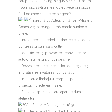
Sau poate te convingi singur/ă să nu-ți asumi
riscuri sau să-ți urmezi obiectivele din cauza
fricii de eșec sau de respingere?
Împreună cu Adela Ioniță, Self-Mastery
Coach veți parcurge următoarele subiecte
cheie:
– Înțelegerea încrederii în sine: ce este, de ce
contează și cum să o cultivi;
– Identificarea și provocarea convingerilor
auto-limitante și a criticii de sine;
– Dezvoltarea unei mentalități de creștere și
îmbrățișarea învățării și curiozității;
– Implicarea limbajului corpului pentru a
proiecta încrederea în sine.
– Subiecte spontane care apar pe durata
atelierului.
Când? – 24 MAI 2023, ora 18.30
Unde? – Sala3.2, Etaj 3 – Biblioteca