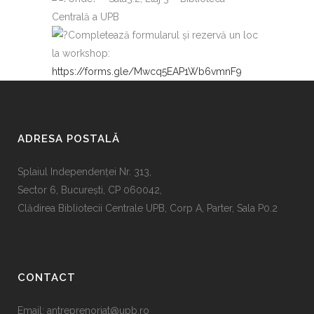
Centrală a UPB
Completează formularul și rezervă un loc
la workshop:
https://forms.gle/Mwcq5EAP1Wb6vmnF9
ADRESA POSTALĂ
Splaiul Independenţei Nr. 313,
Sector 6, Bucureşti, CP 060042,
Clădirea Bibliotecii Centrale UPB, Corp A, Parter, Sala P0.2
CONTACT
Email:
antreprenoriat@upb.ro