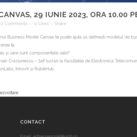
ANVAS, 29 IUNIE 2023, ORA 10.00
0 Comments
0
Likes
Share
unui Business Model Canvas te poate ajuta să definești modelul de bus
cerea ta.
vas și care sunt componentele sale?
zvan Crăciunescu – Șef lucrări la Facultatea de Electronică Telecomuni
ionLabs, InnovX și RubikHub.
ezvoltare
CONTACT
Email:
antreprenoriat@upb.ro