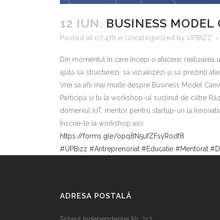
12 IUN.
BUSINESS MODEL C
Posted at 07:47h
in
Uncategorized
by
UPBIZZ
Din momentul în care începi o afacere, realizarea 
ajută să structurezi, să vizualizezi și să prezinți afa
Vrei sa afli mai multe despre Business Model Can
Participă și tu la workshop-ul susținut de către Ră
domeniul IoT, mentor pentru startup-uri la Innovat
Înscrie-te la workshop aici:
https://forms.gle/opq8N5ufZFsyRodf8
#UPBizz
#Antreprenoriat
#Educatie
#Mentorat
#D
ADRESA POSTALĂ
Splaiul Independenţei Nr. 313,