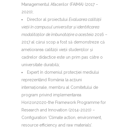
Managementul Afacerilor (FAIMA) (2017 –
2020);
Director al proiectului
Evaluarea calităţii
vieţii în campusul universitar şi identificarea
modalităţilor de îmbunătăţire a acesteia
2016 –
2017 al cărui scop a fost să demonstreze că
ameliorarea calităţii vieţii studenţilor şi
cadrelor didactice este un prim pas către o
universitate durabilă;
Expert în domeniul protecţiei mediului
reprezentând România la acţiuni
internaţionale, membru al Comitetului de
program privind implementarea
Horizon2020-the Framework Programme for
Research and Innovation (2014-2020) –
Configuration ‘Climate action, environment,
resource efficiency and raw materials’.