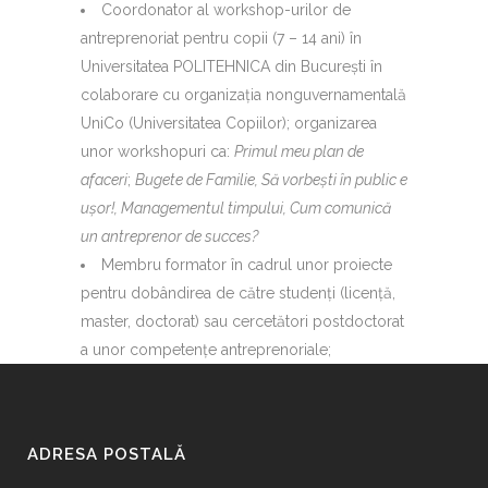
Coordonator al workshop-urilor de
antreprenoriat pentru copii (7 – 14 ani) în
Universitatea POLITEHNICA din Bucureşti în
colaborare cu organizaţia nonguvernamentală
UniCo (Universitatea Copiilor); organizarea
unor workshopuri ca:
Primul meu plan de
afaceri
;
Bugete de Familie, Să vorbeşti în public e
uşor!, Managementul timpului, Cum comunică
un antreprenor de succes?
Membru formator în cadrul unor proiecte
pentru dobândirea de către studenţi (licenţă,
master, doctorat) sau cercetători postdoctorat
a unor competenţe antreprenoriale;
ADRESA POSTALĂ