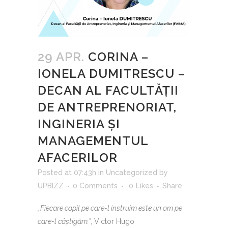
29 APR.
CORINA –
IONELA DUMITRESCU –
DECAN AL FACULTĂŢII
DE ANTREPRENORIAT,
INGINERIA ŞI
MANAGEMENTUL
AFACERILOR
Posted at 07:43h
in
Uncategorized
by
UPBIZZ
0 Comments
0
Likes
Share
„Fiecare copil pe care-l instruim este un om pe
care-l câștigăm.”
, Victor Hugo