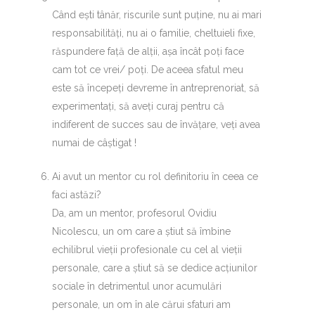
Când ești tânăr, riscurile sunt puține, nu ai mari
responsabilități, nu ai o familie, cheltuieli fixe,
răspundere față de alții, așa încât poți face
cam tot ce vrei/ poți. De aceea sfatul meu
este să începeți devreme în antreprenoriat, să
experimentați, să aveți curaj pentru că
indiferent de succes sau de învățare, veți avea
numai de câștigat !
Ai avut un mentor cu rol definitoriu în ceea ce
faci astăzi?
Da, am un mentor, profesorul Ovidiu
Nicolescu, un om care a știut să îmbine
echilibrul vieții profesionale cu cel al vieții
personale, care a știut să se dedice acțiunilor
sociale în detrimentul unor acumulări
personale, un om în ale cărui sfaturi am