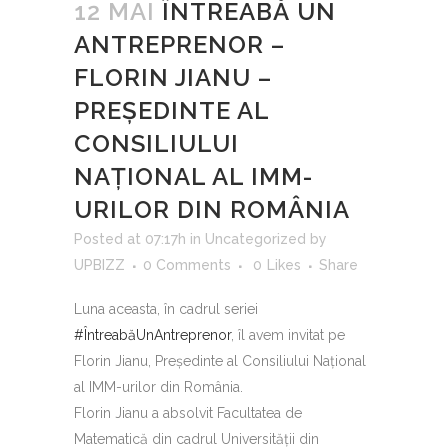
12 MAI
ÎNTREABĂ UN
ANTREPRENOR –
FLORIN JIANU –
PREȘEDINTE AL
CONSILIULUI
NAȚIONAL AL IMM-
URILOR DIN ROMÂNIA
Posted at 07:17h
in
Uncategorized
by
UPBIZZ
0 Comments
0
Likes
Share
Luna aceasta, în cadrul seriei
#ÎntreabăUnAntreprenor
, îl avem invitat pe
Florin Jianu, Președinte al Consiliului Național
al IMM-urilor din România.
Florin Jianu a absolvit Facultatea de
Matematică din cadrul Universității din