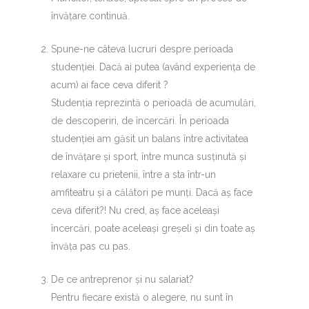
învățare continuă.
Spune-ne câteva lucruri despre perioada
studenției. Dacă ai putea (având experiența de
acum) ai face ceva diferit ?
Studenția reprezintă o perioadă de acumulări,
de descoperiri, de încercări. În perioada
studenției am găsit un balans între activitatea
de învățare și sport, între munca susținută și
relaxare cu prietenii, între a sta într-un
amfiteatru și a călători pe munți. Dacă aș face
ceva diferit?! Nu cred, aș face aceleași
încercări, poate aceleași greșeli și din toate aș
învăța pas cu pas.
De ce antreprenor și nu salariat?
Pentru fiecare există o alegere, nu sunt în