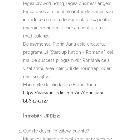
legea crowdfunding, legea business angels,
legea dedicată incubatoarelor de afaceri sau
introducerea cotei de impozitare 1% pentru
microîntreprinderile care au unul sau mai
mulți salariați.
De asemenea, Florin Jianu este creatorul
programului “Start-up Nation – Romania”, cel
mai de success program din România ce a
vizat stimularea înființării de noi întreprinderi
mici și mijlocii.
Mai multe detalii despre Florin Jianu:
https://www.linkedin.com/in/florin-jianu-
bb6329212/
Întrebări UPBizz:
Cum te descrii în câteva cuvinte?
Muncitor, tenace, aplecat spre un proces de