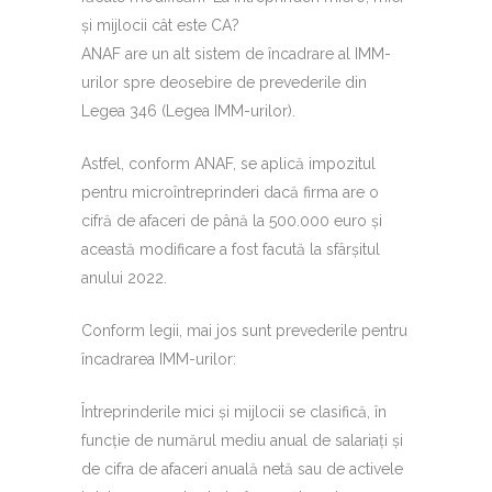
și mijlocii cât este CA?
ANAF are un alt sistem de încadrare al IMM-
urilor spre deosebire de prevederile din
Legea 346 (Legea IMM-urilor).
Astfel, conform ANAF, se aplică impozitul
pentru microîntreprinderi dacă firma are o
cifră de afaceri de până la 500.000 euro și
această modificare a fost facută la sfârșitul
anului 2022.
Conform legii, mai jos sunt prevederile pentru
încadrarea IMM-urilor:
Întreprinderile mici și mijlocii se clasifică, în
funcție de numărul mediu anual de salariați și
de cifra de afaceri anuală netă sau de activele