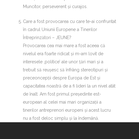
Muncitor, perseverent și curajos.
Care a fost provocarea cu care te-ai confruntat
în cadrul Uniunii Europene a Tinerilor
Întreprinzători – JEUNE?
Provocarea cea mai mare a fost aceea că
nivelul era foarte ridicat și m-am lovit de
interesele ,politice’ ale unor țări mari și a
trebuit să reușesc să înfrâng stereotipuri și
preceoncepții despre Europa de Est și
capacitatea noastră de a fi lideri la un nivel atât
de înalt. Am fost primul președinte est-
european al celei mai mari organizații a
tinerilor antreprenori europeni și acest lucru
nu a fost deloc simplu și la îndemână.