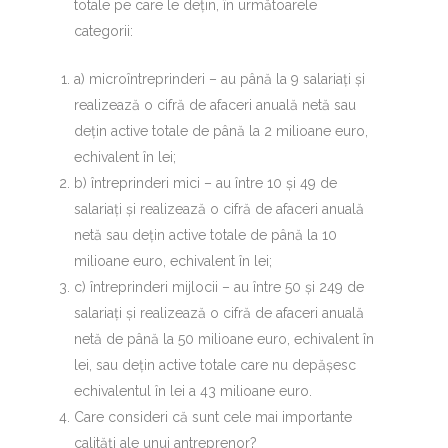
totale pe care le dețin, în următoarele
categorii:
a) microîntreprinderi – au până la 9 salariați și
realizează o cifră de afaceri anuală netă sau
dețin active totale de până la 2 milioane euro,
echivalent în lei;
b) întreprinderi mici – au între 10 și 49 de
salariați și realizează o cifră de afaceri anuală
netă sau dețin active totale de până la 10
milioane euro, echivalent în lei;
c) întreprinderi mijlocii – au între 50 și 249 de
salariați și realizează o cifră de afaceri anuală
netă de până la 50 milioane euro, echivalent în
lei, sau dețin active totale care nu depășesc
echivalentul în lei a 43 milioane euro.
Care consideri că sunt cele mai importante
calități ale unui antreprenor?