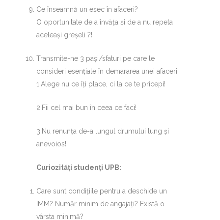
Ce înseamnă un eșec în afaceri?
O oportunitate de a învăța și de a nu repeta
aceleași greșeli ?!
Transmite-ne 3 pași/sfaturi pe care le
consideri esențiale în demararea unei afaceri.
1.Alege nu ce îți place, ci la ce te pricepi!
2.Fii cel mai bun în ceea ce faci!
3.Nu renunța de-a lungul drumului lung și
anevoios!
Curiozități studenți UPB:
Care sunt condițiile pentru a deschide un
IMM? Număr minim de angajați? Există o
vârsta minimă?