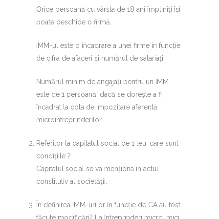
Orice persoană cu vârsta de 18 ani împliniți își
poate deschide o firmă.
IMM-ul este o încadrare a unei firme în funcție
de cifra de afaceri și numărul de salariați.
Numărul minim de angajați pentru un IMM
este de 1 persoană, dacă se dorește a fi
încadrat la cota de impozitare aferentă
microîntreprinderilor.
Referitor la capitalul social de 1 leu, care sunt
condițiile ?
Capitalul social se va menționa în actul
constitutiv al societății.
În definirea IMM-urilor în funcție de CA au fost
făcute modificări? La întreprinderi micro, mici