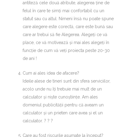
antiteză cele două atribute, alegerea ține de
felul în care te simți mai confortabil cu un
statut sau cu altul. Nimeni însă nu poate spune
care alegere este corectă, care este bună sau
care ar trebui să fie Alegerea. Alegeți ce vă
place, ce vă motivează și mai ales alegeți în
funcție de cum vă veți proiecta peste 20-30
de ani !
Cum ai ales idea de afacere?
Ideile alese de tineri sunt din sfera serviciilor,
acolo unde nu îți trebuie mai mult de un
calculator și niște cunoștiințe. Am ales
domeniul publicității pentru că aveam un
calculator și un prieten care avea și el un
calculator. ? ? ?
Care au fost riscurile asumate la început?