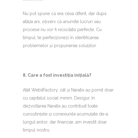
Nu pot spune că era ceva diferit, dar după
atâția ani, observ că anumite lucruri sau
procese nu vor fi niciodată perfecte. Cu
timpul, te perfecționezi în identificarea
problemelor și propunerea soluțiilor.
8.⁠ ⁠Care a fost investiția inițială?
Atât WebitFactory, cât și Naratix au pornit doar
cu capitalul social minim. Desigur, în
dezvoltarea Naratix au contribuit toate
cunoștințele și conexiunile acumulate de-a
lungul anilor, dar financiar, am investit doar
timpul nostru.