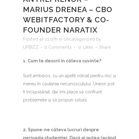
MARIUS DRENEA – CBO
WEBITFACTORY & CO-
FOUNDER NARATIX
Posted at 11:07h
in
Uncategorized
by
UPBIZZ
0 Comments
0
Likes
Share
1.⁠ ⁠Cum te descrii în câteva cuvinte?
Sunt ambițios, cu un apetit ridicat pentru risc și
mereu în căutarea necunoscutului. Uneori pot
fi încăpățânat, dar îmi place să confrunt
problemele și să propun soluții.
2.⁠ ⁠Spune-ne câteva lucruri despre
perioada studenției. Dacă ai putea (având