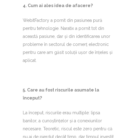
4.⁠ ⁠Cum ai ales idea de afacere?
WebitFactory a pornit din pasiunea pură
pentru tehnologie. Naratix a pornit tot din
această pasiune, dar și din identificarea unor
probleme în sectorul de comerț electronic
pentru care am găsit soluții ușor de înțeles și
aplicat.
5.⁠ ⁠Care au fost riscurile asumate la
început?
La început, riscurile erau multiple: lipsa
banilor, a cunoștințelor și a conexiunilor
necesare. Teoretic, riscul este zero pentru că
nu ai de pierdut decât timp, dar timpul investit