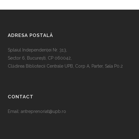
ADRESA POSTALĂ
Splaiul Independenţei Nr. 313,
Sector 6, Bucureşti, CP 060042,
Clădirea Bibliotecii Centrale UPB, Corp A, Parter, Sala P0.2
CONTACT
Email:
antreprenoriat@upb.ro