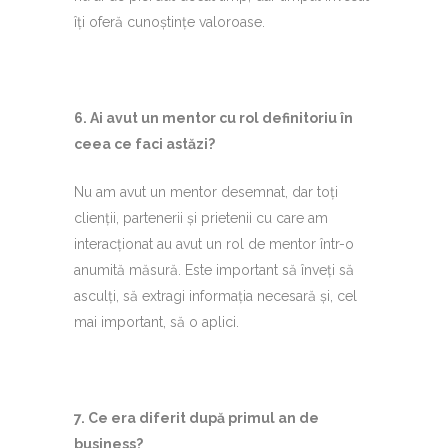
îți oferă cunoștințe valoroase.
6.⁠ ⁠Ai avut un mentor cu rol definitoriu în
ceea ce faci astăzi?
Nu am avut un mentor desemnat, dar toți
clienții, partenerii și prietenii cu care am
interacționat au avut un rol de mentor într-o
anumită măsură. Este important să înveți să
asculți, să extragi informația necesară și, cel
mai important, să o aplici.
7.⁠ ⁠Ce era diferit după primul an de
business?