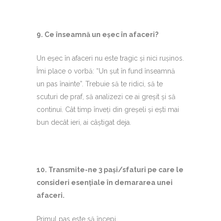
9.⁠ ⁠Ce înseamnă un eșec în afaceri?
Un eșec în afaceri nu este tragic și nici rușinos.
Îmi place o vorbă: “Un șut în fund înseamnă
un pas înainte”. Trebuie să te ridici, să te
scuturi de praf, să analizezi ce ai greșit și să
continui. Cât timp înveți din greșeli și ești mai
bun decât ieri, ai câștigat deja.
10.⁠ ⁠Transmite-ne 3 pași/sfaturi pe care le
consideri esențiale în demararea unei
afaceri.
Primul pas este să începi.