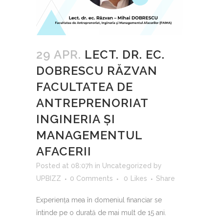
29 APR.
LECT. DR. EC.
DOBRESCU RĂZVAN
FACULTATEA DE
ANTREPRENORIAT
INGINERIA ȘI
MANAGEMENTUL
AFACERII
Posted at 08:07h
in
Uncategorized
by
UPBIZZ
0 Comments
0
Likes
Share
Experiența mea în domeniul financiar se
întinde pe o durată de mai mult de 15 ani.