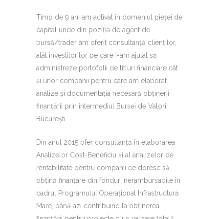
Timp de 9 ani am activat în domeniul pieței de
capital unde din poziția de agent de
bursă/trader am oferit consultanță clienților,
atât investitorilor pe care i-am ajutat să
administreze portofolii de titluri financiare cât
și unor companii pentru care am elaborat
analize și documentația necesară obținerii
finanțării prin intermediul Bursei de Valori
București.
Din anul 2015 ofer consultanță în elaborarea
Analizelor Cost-Beneficiu și al analizelor de
rentabilitate pentru companii ce doresc să
obțină finanțare din fonduri nerambursabile în
cadrul Programului Operațional Infrastructură
Mare, până azi contribuind la obținerea
finanțării pentru proiecte cu o valoare totală