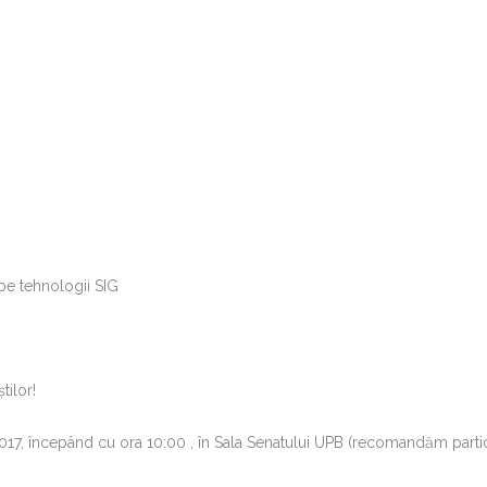
 pe tehnologii SIG
tilor!
017, începând cu ora 10:00 , în Sala Senatului UPB (recomandăm partic