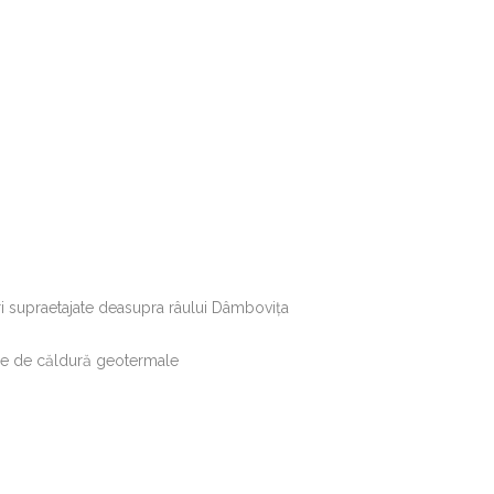
i supraetajate deasupra râului Dâmboviţa
e de căldură geotermale