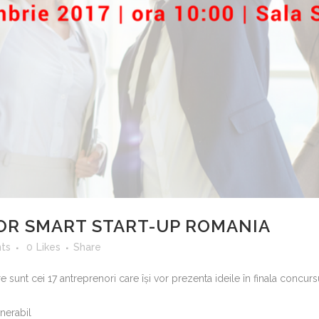
LOR SMART START-UP ROMANIA
ts
0
Likes
Share
care sunt cei 17 antreprenori care își vor prezenta ideile în finala concu
nerabil