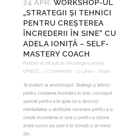
24 APR.
WORKSHOP-UL
„STRATEGII ȘI TEHNICI
PENTRU CREȘTEREA
ÎNCREDERII ÎN SINE” CU
ADELA IONIȚĂ – SELF-
MASTERY COACH
Posted at 08:54h
in
Uncategorized
by
UPBIZZ
0 Comments
0
Likes
Share
Te invităm la workshopul: Strategii și tehnici
pentru creșterea încrederii în sine, conceput
special pentru a te ajuta să-ți dezvolți
mentalitatea și abilitățile necesare pentru a-ți
crește încrederea în sine și pentru a obține
acele lucruri pe care ți le dorești și le meriți
din...