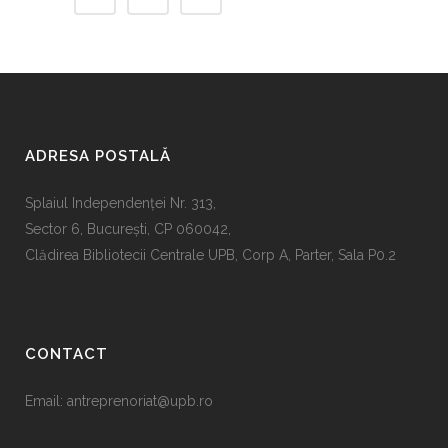
ADRESA POSTALĂ
Splaiul Independenţei Nr. 313,
Sector 6, Bucureşti, CP 060042,
Clădirea Bibliotecii Centrale UPB, Corp A, Parter, Sala P0.2
CONTACT
Email:
antreprenoriat@upb.ro