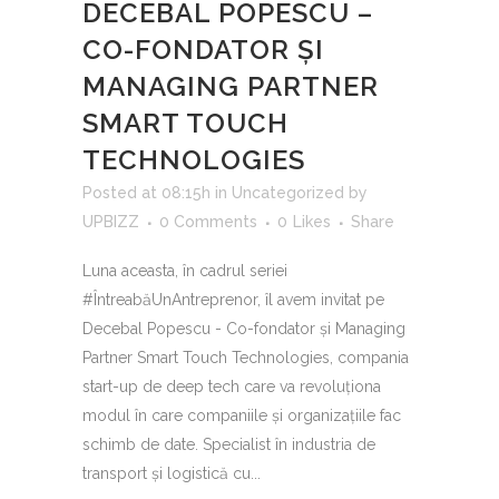
DECEBAL POPESCU –
CO-FONDATOR ȘI
MANAGING PARTNER
SMART TOUCH
TECHNOLOGIES
Posted at 08:15h
in
Uncategorized
by
UPBIZZ
0 Comments
0
Likes
Share
Luna aceasta, în cadrul seriei
#ÎntreabăUnAntreprenor, îl avem invitat pe
Decebal Popescu - Co-fondator și Managing
Partner Smart Touch Technologies, compania
start-up de deep tech care va revoluționa
modul în care companiile și organizațiile fac
schimb de date. Specialist în industria de
transport și logistică cu...