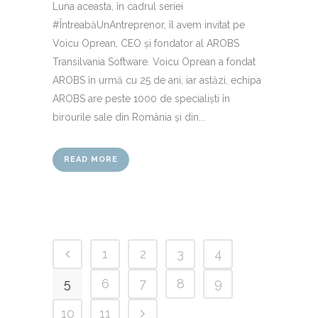
Luna aceasta, în cadrul seriei
#ÎntreabăUnAntreprenor, îl avem invitat pe
Voicu Oprean, CEO și fondator al AROBS
Transilvania Software. Voicu Oprean a fondat
AROBS în urmă cu 25 de ani, iar astăzi, echipa
AROBS are peste 1000 de specialiști în
birourile sale din România și din...
READ MORE
1
2
3
4
5
6
7
8
9
10
11