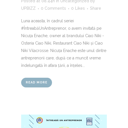
Posted at 08:44h
in
Uncategorized
by
UPBIZZ
0 Comments
0
Likes
Share
Luna aceasta, în cadrul seriei
#ÎntreabăUnAntreprenor, o avem invitată pe
Nicuța Enache, owner al brandului Ciao Niki -
Osteria Ciao Niki, Restaurant Ciao Niki și Ciao
Niki Vilacrosse. Nicuța Enache este unul dintre
antreprenorii care, după ce a muncit vreme
îndelungată în afara țării, a înțeles...
READ MORE