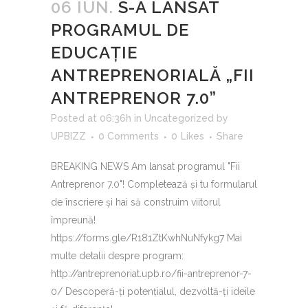
06 IUN.
S-A LANSAT
PROGRAMUL DE
EDUCAȚIE
ANTREPRENORIALĂ „FII
ANTREPRENOR 7.0”
Posted at 06:36h
in
Uncategorized
by
UPBIZZ
0 Comments
0
Likes
Share
BREAKING NEWS Am lansat programul "Fii
Antreprenor 7.0"! Completează și tu formularul
de înscriere și hai să construim viitorul
împreună!
https://forms.gle/R181ZtKwhNuNfykg7 Mai
multe detalii despre program:
http://antreprenoriat.upb.ro/fii-antreprenor-7-
0/ Descoperă-ți potențialul, dezvoltă-ți ideile