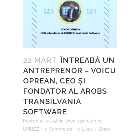
22 MART.
ÎNTREABĂ UN
ANTREPRENOR – VOICU
OPREAN, CEO ȘI
FONDATOR AL AROBS
TRANSILVANIA
SOFTWARE
Posted at 07:35h
in
Uncategorized
by
UPBIZZ
0 Comments
0
Likes
Share