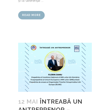
și fă diferența! ...
READ MORE
12 MAI
ÎNTREABĂ UN
ANTREPRENOR –