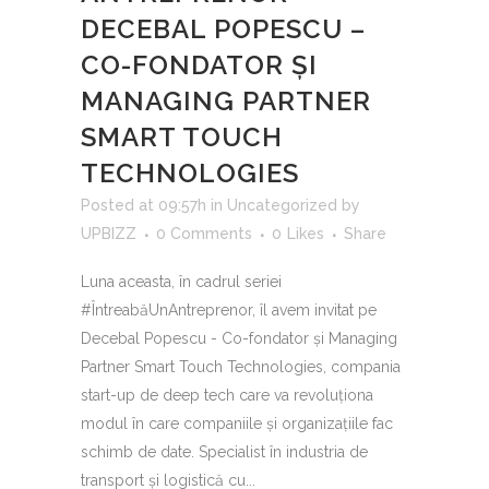
DECEBAL POPESCU –
CO-FONDATOR ȘI
MANAGING PARTNER
SMART TOUCH
TECHNOLOGIES
Posted at 09:57h
in
Uncategorized
by
UPBIZZ
0 Comments
0
Likes
Share
Luna aceasta, în cadrul seriei
#ÎntreabăUnAntreprenor, îl avem invitat pe
Decebal Popescu - Co-fondator și Managing
Partner Smart Touch Technologies, compania
start-up de deep tech care va revoluționa
modul în care companiile și organizațiile fac
schimb de date. Specialist în industria de
transport și logistică cu...