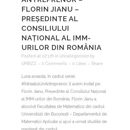
FLORIN JIANU –
PREȘEDINTE AL
CONSILIULUI
NAȚIONAL AL IMM-
URILOR DIN ROMÂNIA
Posted at 07:17h
in
Uncategorized
by
UPBIZZ
0 Comments
0
Likes
Share
Luna aceasta, în cadrul seriei
#ÎntreabăUnAntreprenor, îl avem invitat pe
Florin Jianu, Președinte al Consiliului Național
al IMM-urilor din România. Florin Jianu a
absolvit Facultatea de Matematică din cadrul
Universității din București – Departamentul de
Matematici Aplicate și apoi a urmat studiile de
masterat din cadrul...