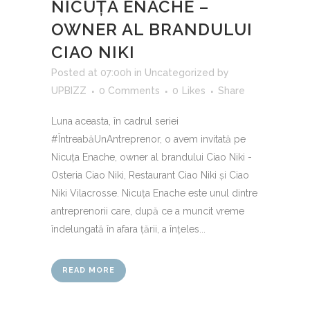
NICUȚA ENACHE –
OWNER AL BRANDULUI
CIAO NIKI
Posted at 07:00h
in
Uncategorized
by
UPBIZZ
0 Comments
0
Likes
Share
Luna aceasta, în cadrul seriei
#ÎntreabăUnAntreprenor, o avem invitată pe
Nicuța Enache, owner al brandului Ciao Niki -
Osteria Ciao Niki, Restaurant Ciao Niki și Ciao
Niki Vilacrosse. Nicuța Enache este unul dintre
antreprenorii care, după ce a muncit vreme
îndelungată în afara țării, a înțeles...
READ MORE