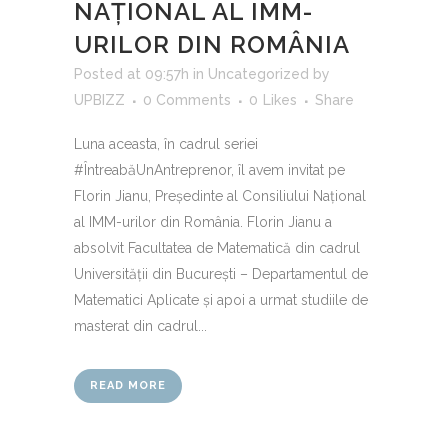
NAȚIONAL AL IMM-
URILOR DIN ROMÂNIA
Posted at 09:57h
in
Uncategorized
by
UPBIZZ
0 Comments
0
Likes
Share
Luna aceasta, în cadrul seriei
#ÎntreabăUnAntreprenor, îl avem invitat pe
Florin Jianu, Președinte al Consiliului Național
al IMM-urilor din România. Florin Jianu a
absolvit Facultatea de Matematică din cadrul
Universității din București – Departamentul de
Matematici Aplicate și apoi a urmat studiile de
masterat din cadrul...
READ MORE