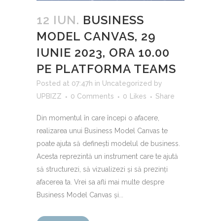
12 IUN.
BUSINESS
MODEL CANVAS, 29
IUNIE 2023, ORA 10.00
PE PLATFORMA TEAMS
Posted at 07:47h
in
Uncategorized
by
UPBIZZ
0 Comments
0
Likes
Share
Din momentul în care începi o afacere,
realizarea unui Business Model Canvas te
poate ajuta să definești modelul de business.
Acesta reprezintă un instrument care te ajută
să structurezi, să vizualizezi și să prezinți
afacerea ta. Vrei sa afli mai multe despre
Business Model Canvas și...