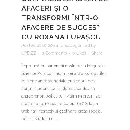
AFACERI ȘI O
TRANSFORMI ÎNTR-O
AFACERE DE SUCCES”
CU ROXANA LUPAȘCU
Posted at 10:00h
in
Uncategorized
by
UPBIZZ
0 Comments
0
Likes
Share
Împreună cu partenerii noștri de la Magurele
Science Park continuăm seria workshopurilor
cu teme antreprenoriale cu scopul de a
sprijini studenții ce își doresc să devină
antreprenori. Astfel, te invităm miercuri, 20
septembrie, începând cu ora 16.00, la un
webinar interactiv și captivant, creat special
pentru studenți cu...