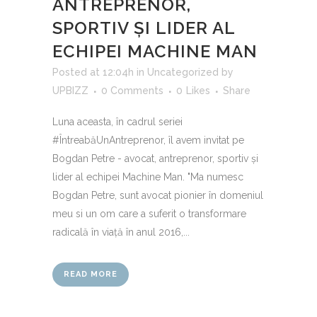
ANTREPRENOR,
SPORTIV ȘI LIDER AL
ECHIPEI MACHINE MAN
Posted at 12:04h
in
Uncategorized
by
UPBIZZ
0 Comments
0
Likes
Share
Luna aceasta, în cadrul seriei
#ÎntreabăUnAntreprenor, îl avem invitat pe
Bogdan Petre - avocat, antreprenor, sportiv și
lider al echipei Machine Man. "Ma numesc
Bogdan Petre, sunt avocat pionier în domeniul
meu si un om care a suferit o transformare
radicală în viață în anul 2016,...
READ MORE