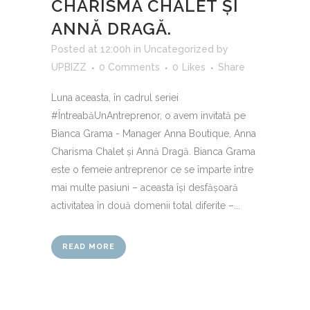
CHARISMA CHALET ȘI
ANNĂ DRAGĂ.
Posted at 12:00h
in
Uncategorized
by
UPBIZZ
0 Comments
0
Likes
Share
Luna aceasta, în cadrul seriei
#ÎntreabăUnAntreprenor, o avem invitată pe
Bianca Grama - Manager Anna Boutique, Anna
Charisma Chalet și Annă Dragă. Bianca Grama
este o femeie antreprenor ce se împarte între
mai multe pasiuni – aceasta își desfășoară
activitatea în două domenii total diferite –...
READ MORE