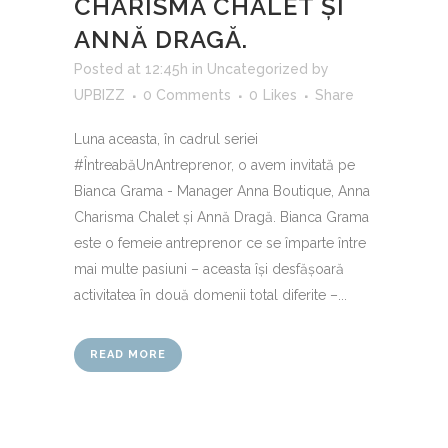
CHARISMA CHALET ȘI
ANNĂ DRAGĂ.
Posted at 12:45h
in
Uncategorized
by
UPBIZZ
0 Comments
0
Likes
Share
Luna aceasta, în cadrul seriei
#ÎntreabăUnAntreprenor, o avem invitată pe
Bianca Grama - Manager Anna Boutique, Anna
Charisma Chalet și Annă Dragă. Bianca Grama
este o femeie antreprenor ce se împarte între
mai multe pasiuni – aceasta își desfășoară
activitatea în două domenii total diferite –...
READ MORE