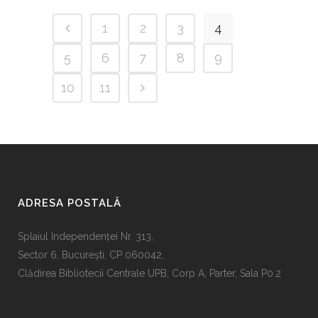
1
2
3
4
5
6
7
8
9
10
11
ADRESA POSTALĂ
Splaiul Independenţei Nr. 313,
Sector 6, Bucureşti, CP 060042,
Clădirea Bibliotecii Centrale UPB, Corp A, Parter, Sala P0.2