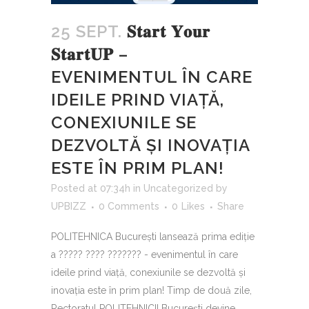
25 SEPT.
𝐒𝐭𝐚𝐫𝐭 𝐘𝐨𝐮𝐫
𝐒𝐭𝐚𝐫𝐭𝐔𝐏 –
EVENIMENTUL ÎN CARE
IDEILE PRIND VIAȚĂ,
CONEXIUNILE SE
DEZVOLTĂ ȘI INOVAȚIA
ESTE ÎN PRIM PLAN!
Posted at 07:34h
in
Uncategorized
by
UPBIZZ
0 Comments
0
Likes
Share
POLITEHNICA București lansează prima ediție
a ????? ???? ??????? - evenimentul în care
ideile prind viață, conexiunile se dezvoltă și
inovația este în prim plan! Timp de două zile,
Rectoratul POLITEHNICII București devine