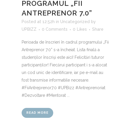
PROGRAMUL „FII
ANTREPRENOR 7.0”
Posted at 12:52h
in
Uncategorized
by
UPBIZZ
0 Comments
0
Likes
Share
Perioada de înscrieri în cadrul programului „Fii
Antreprenor 7.0” s-a încheiat. Lista finală a
studenților înscriși este aici! Felicitări tuturor
participanţilor! Fiecărui participant i s-a alocat
un cod unic de identificare, iar pe e-mail au
fost transmise informatiile necesare.
#FiiAntreprenor7.0 #UPBizz #Antreprenoriat
#Dezvoltare #Mentorat ...
READ MORE