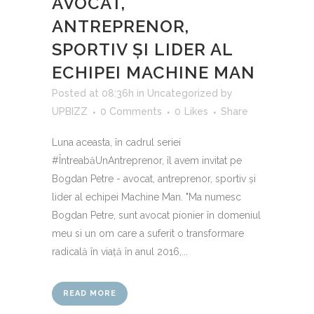
AVOCAT,
ANTREPRENOR,
SPORTIV ȘI LIDER AL
ECHIPEI MACHINE MAN
Posted at 08:36h
in
Uncategorized
by
UPBIZZ
0 Comments
0
Likes
Share
Luna aceasta, în cadrul seriei
#ÎntreabăUnAntreprenor, îl avem invitat pe
Bogdan Petre - avocat, antreprenor, sportiv și
lider al echipei Machine Man. "Ma numesc
Bogdan Petre, sunt avocat pionier în domeniul
meu si un om care a suferit o transformare
radicală în viață în anul 2016,...
READ MORE