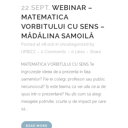
22 SEPT.
WEBINAR –
MATEMATICA
VORBITULUI CU SENS –
MĂDĂLINA SAMOILĂ
Posted at 08:01h
in
Uncategorized
by
UPBIZZ
0 Comments
0
Likes
Share
MATEMATICA VORBITULUI CU SENS Te
îngrozește ideea de a prezenta în fața
oamenilor? Fie ei colegi, profesori sau public
necunoscut? Îți este teamă că vei uita ce ai de
spus într-o prezentare? Nu știi cum să alegi
mesajele potrivite, scurte și de impact pe care
să...
READ MORE