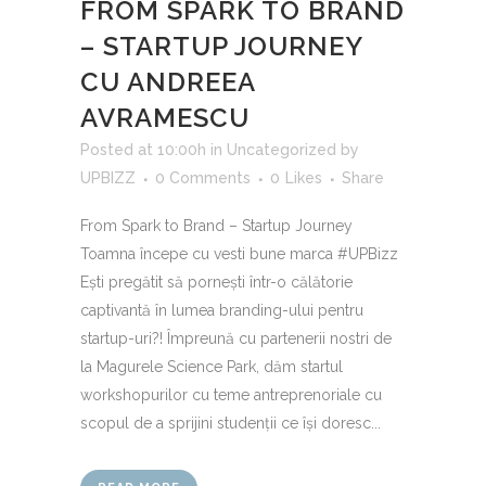
FROM SPARK TO BRAND
– STARTUP JOURNEY
CU ANDREEA
AVRAMESCU
Posted at 10:00h
in
Uncategorized
by
UPBIZZ
0 Comments
0
Likes
Share
From Spark to Brand – Startup Journey
Toamna începe cu vesti bune marca #UPBizz
Ești pregătit să pornești într-o călătorie
captivantă în lumea branding-ului pentru
startup-uri?! Împreună cu partenerii nostri de
la Magurele Science Park, dăm startul
workshopurilor cu teme antreprenoriale cu
scopul de a sprijini studenții ce își doresc...