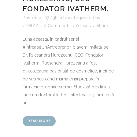
FONDATOR IVATHERM.
Posted at 07:23h
in
Uncategorized
by
UPBIZZ
0 Comments
0
Likes
Share
Luna aceasta, în cadrul seriei
#ÎntreabăUnAntreprenor, o avem invitată pe
Dr. Rucsandra Hurezeanu, CEO-Fondator
Ivatherm. Rucsandra Hurezeanu a fost
dintotdeauna pasionată de cosmetice, încă de
pe vremea când mama ei își prepara în
farmacie propriile creme. Studiază medicina,
face un doctorat în boli infecțioase și urmează
un...
READ MORE