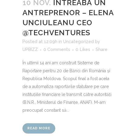
10 NOV.
ÎNTREABĂ UN
ANTREPRENOR – ELENA
UNCIULEANU CEO
@TECHVENTURES
Posted at 12:09h
in
Uncategorized
by
UPBIZZ
0 Comments
0
Likes
Share
În ultimii 14 ani am construit Sisteme de
Raportare pentru 20 de Bănci din România și
Republica Moldova. Scopul final a fost acela
de a automatiza raportările statutare pe care
instituțiile financiare le transmit către autorități
(B.N.R., Ministerul de Finanțe, ANAF). M-am
preocupat constant să...
READ MORE