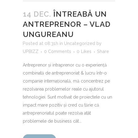
14 DEC.
ÎNTREABĂ UN
ANTREPRENOR – VLAD
UNGUREANU
Posted at 08:31h
in
Uncategorized
by
UPBIZZ
0 Comments
0
Likes
Share
Antreprenor și intraprenor cu o experiență
combinată de antreprenoriat & lucru într-o
companie internațională, mă concentrez pe
rezolvarea problemelor reale cu ajutorul
tehnologiei. Sunt motivat de proiectele cu un
impact mare pozitiv și cred cu tărie că
antreprenoriatul poate rezolva atât
problemele de business cât...