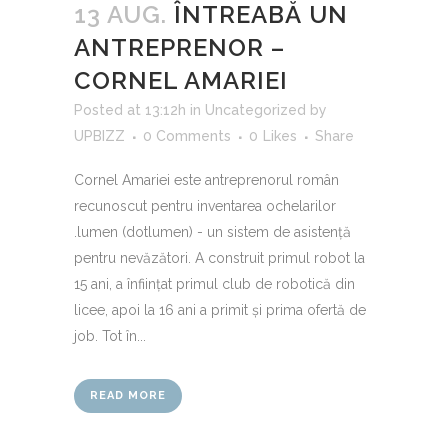
13 AUG.
ÎNTREABĂ UN
ANTREPRENOR –
CORNEL AMARIEI
Posted at 13:12h
in
Uncategorized
by
UPBIZZ
0 Comments
0
Likes
Share
Cornel Amariei este antreprenorul român
recunoscut pentru inventarea ochelarilor
.lumen (dotlumen) - un sistem de asistență
pentru nevăzători. A construit primul robot la
15 ani, a înființat primul club de robotică din
licee, apoi la 16 ani a primit și prima ofertă de
job. Tot în...
READ MORE