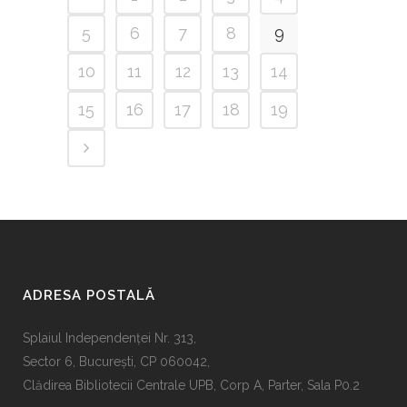
5
6
7
8
9
10
11
12
13
14
15
16
17
18
19
ADRESA POSTALĂ
Splaiul Independenţei Nr. 313,
Sector 6, Bucureşti, CP 060042,
Clădirea Bibliotecii Centrale UPB, Corp A, Parter, Sala P0.2