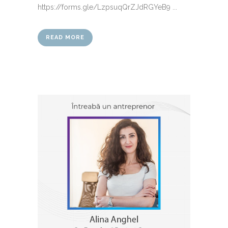
https://forms.gle/LzpsuqQrZJdRGYeB9 ...
READ MORE