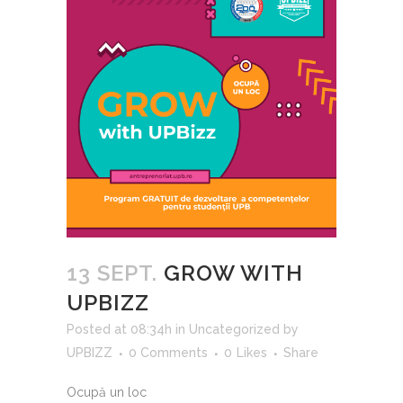
13 SEPT.
GROW WITH
UPBIZZ
Posted at 08:34h
in
Uncategorized
by
UPBIZZ
0 Comments
0
Likes
Share
Ocupă un loc