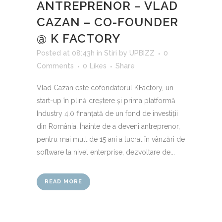
ANTREPRENOR – VLAD
CAZAN – CO-FOUNDER
@ K FACTORY
Posted at 08:43h
in
Stiri
by
UPBIZZ
0
Comments
0
Likes
Share
Vlad Cazan este cofondatorul KFactory, un
start-up în plină creștere și prima platformă
Industry 4.0 finanțată de un fond de investiții
din România. Înainte de a deveni antreprenor,
pentru mai mult de 15 ani a lucrat în vânzări de
software la nivel enterprise, dezvoltare de...
READ MORE