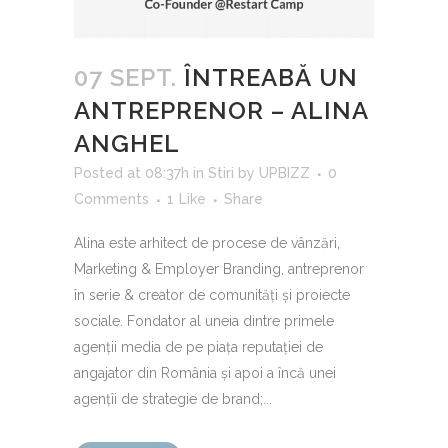
07 SEPT.
ÎNTREABĂ UN
ANTREPRENOR – ALINA
ANGHEL
Posted at 08:37h
in
Stiri
by
UPBIZZ
0
Comments
1
Like
Share
Alina este arhitect de procese de vânzări,
Marketing & Employer Branding, antreprenor
în serie & creator de comunități și proiecte
sociale. Fondator al uneia dintre primele
agenții media de pe piața reputației de
angajator din România și apoi a încă unei
agențîi de strategie de brand;...