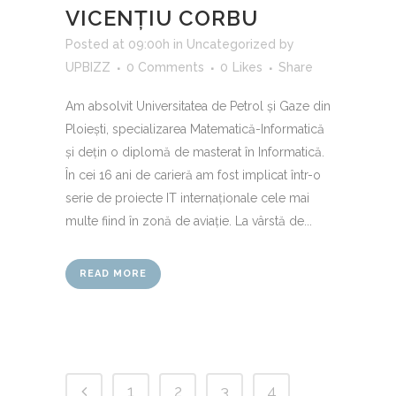
VICENȚIU CORBU
Posted at 09:00h
in
Uncategorized
by
UPBIZZ
0 Comments
0
Likes
Share
Am absolvit Universitatea de Petrol și Gaze din
Ploiești, specializarea Matematică-Informatică
și dețin o diplomă de masterat în Informatică.
În cei 16 ani de carieră am fost implicat într-o
serie de proiecte IT internaționale cele mai
multe fiind în zonă de aviație. La vârstă de...
READ MORE
1
2
3
4