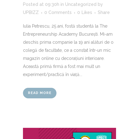
Posted at 09:30h
in
Uncategorized
by
UPBIZZ
0 Comments
0
Likes
Share
Iulia Petrescu, 25 ani, fostă studentă la The
Entrepreneurship Academy București. Mi-am
deschis prima companie la 19 ani alături de o
colegă de facultate, ce a constat într-un mic
magazin online cu decorațiuni interioare.
Această primă firmă a fost mai mult un
experiment/practică în viață...
READ MORE