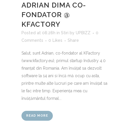
ADRIAN DIMA CO-
FONDATOR @
KFACTORY
Posted at 08:28h
in
Stiri
by
UPBIZZ
0
Comments
0
Likes
Share
Salut, sunt Adrian, co-fondator al KFactory
(www.kfactory.eu), primul startup Industry 4.0
finanțat din Romania. Am învățat sa dezvolt
software la 14 ani si încă mă ocup cu asta,
printre multe alte lucruri pe care am învățat sa
le fac intre timp. Experiența mea cu
învățământul formal...
READ MORE